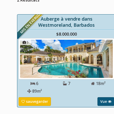
2 Résultats
MIS EN EXERGUE
Auberge à vendre dans
Westmoreland, Barbados
$8.000.000
5
6
7
18m²
89m²
sauvegarder
Vue