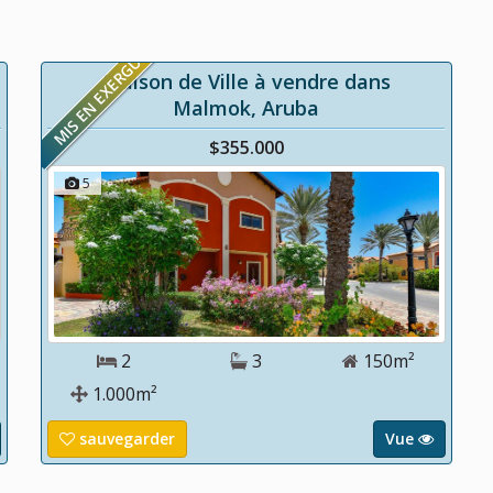
MIS EN EXERGUE
Maison de Ville à vendre dans
Malmok, Aruba
$355.000
5
2
3
150m²
1.000m²
sauvegarder
Vue