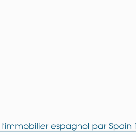
 l'immobilier espagnol par Spain 
Spain Property Portal for Professional
Estate Agents