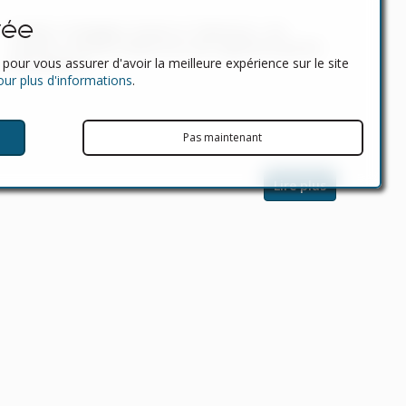
vée
In Spain, mortgages, known as "hipotecas," are
common, and the market has seen significant growth
pour vous assurer d'avoir la meilleure expérience sur le site
and evolution.
pour plus d'informations
.
Pas maintenant
Lire plus
Liens rapides
Publicité avec nous
Annoncez votre propriété
Annoncez votre entreprise
Le bulletin
Cookies que nous utilisons