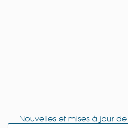
Nouvelles et mises à jour de
Navigating Property Purchase Tax in
Spain: Tips for Smart Savings