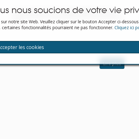
us nous soucions de votre vie pri
Spain Property Portal is an online platform that has
revolutionized the way people buy and sell real estate in
ur notre site Web. Veuillez cliquer sur le bouton Accepter ci-dessous 
Spain.
 certaines fonctionnalités pourraient ne pas fonctionner.
Cliquez ici 
ccepter les cookies
Lire plus
Recherches populaires
Propriétés en vedette
Biens immobiliers à vendre
Bonnes propriétés à louer à long terme
Bonnes affaires pour la location de vacances
Propriétés avec visites vidéo