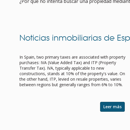
¿Por qué no intenta buscar una propiedad mediant
Noticias inmobiliarias de Es
Navigating Property Purchase Tax in
Spain: Tips for Smart Savings
In Spain, two primary taxes are associated with property
purchases: IVA (Value Added Tax) and ITP (Property
Transfer Tax). IVA, typically applicable to new
constructions, stands at 10% of the property's value. On
the other hand, ITP, levied on resale properties, varies
between regions but generally ranges from 6% to 10%.
Leer más