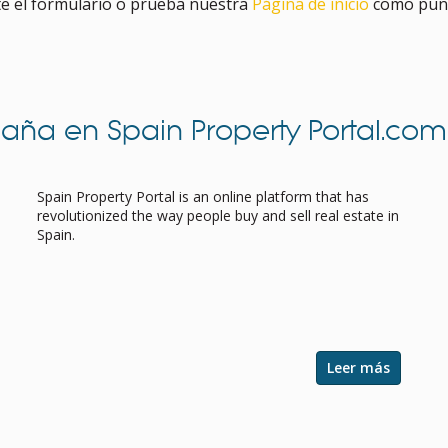
e el formulario o prueba nuestra
Página de inicio
como punt
paña en Spain Property Portal.com
Spain Property Portal for Professional
Estate Agents
Spain Property Portal is an online platform that has
revolutionized the way people buy and sell real estate in
Spain.
Leer más