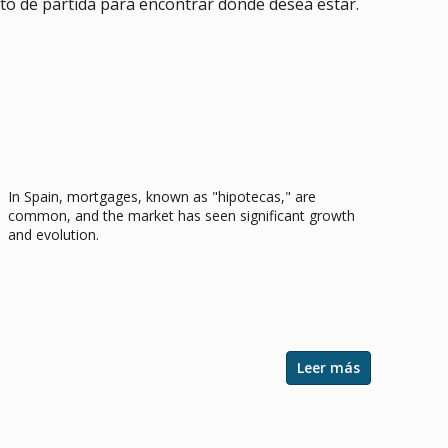
o de partida para encontrar dónde desea estar.
Securing a Home in the Sun:
Navigating Mortgages in Spain
In Spain, mortgages, known as "hipotecas," are
common, and the market has seen significant growth
and evolution.
Leer más